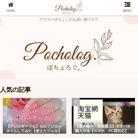
HOME
MENU
アラサーぽちょこのお買い物ブログ
人気の記事
【アレルギーでも】セルフジェル
【個人輸入・直接購入】タオバオ
ネイルしてみた【使えたジェル】
購入方法【スマホ・PC両対応】