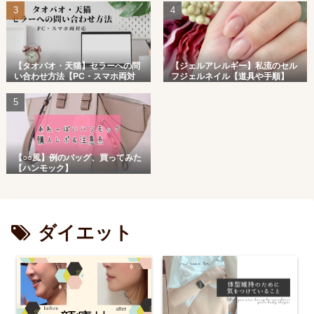
【タオバオ・天猫】セラーへの問
【ジェルアレルギー】私流のセル
い合わせ方法【PC・スマホ両対
フジェルネイル【道具や手順】
応】
【○○風】例のバッグ、買ってみた
【ハンモック】
ダイエット