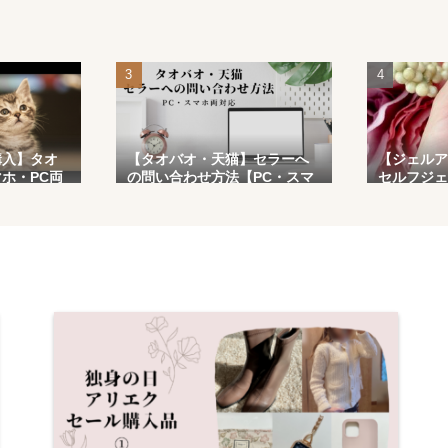
購入】タオ
【タオバオ・天猫】セラーへ
【ジェルア
ホ・PC両
の問い合わせ方法【PC・スマ
セルフジェ
ホ両対応】
手順】