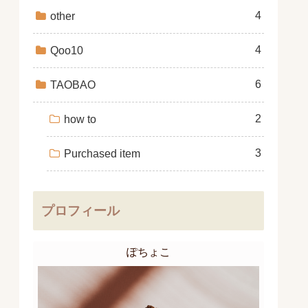
4
other
4
Qoo10
6
TAOBAO
2
how to
3
Purchased item
プロフィール
ぽちょこ