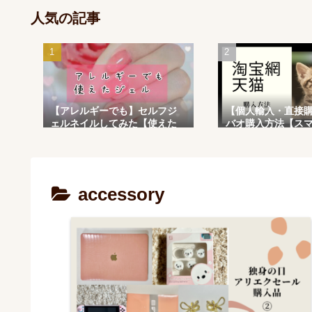
人気の記事
【アレルギーでも】セルフジ
【個人輸入・直接
ェルネイルしてみた【使えた
バオ購入方法【スマ
ジェル】
対応】
accessory