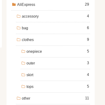
29
AliExpress
4
accessory
6
bag
9
clothes
5
onepiece
3
outer
4
skirt
5
tops
11
other