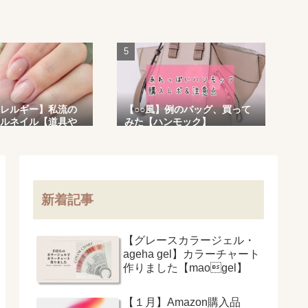
レルギー】私流の
【○○風】例のバッグ、買って
ルネイル【道具や
みた【ハンモック】
新着記事
【グレースカラージェル・
ageha gel】カラーチャート
作りました【maogel】
【１月】Amazon購入品