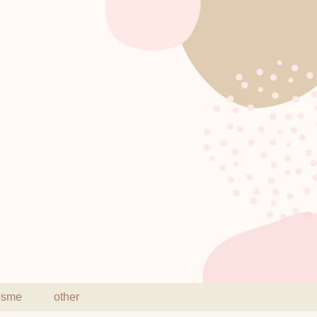
osme
other