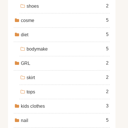
2
shoes
5
cosme
5
diet
5
bodymake
2
GRL
2
skirt
2
tops
3
kids clothes
5
nail