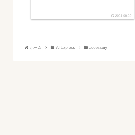
2021.09.29
ホーム
AliExpress
accessory