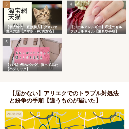
【個人輸入・直接購入】タオバオ
【ジェルアレルギー】私流のセル
購入方法【スマホ・PC両対応】
フジェルネイル【道具や手順】
【○○風】例のバッグ、買ってみた
【ハンモック】
【届かない】アリエクでのトラブル対処法
と紛争の手順【違うものが届いた】
AliExpress