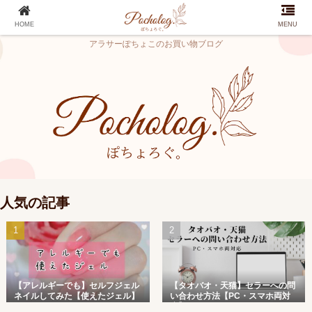
HOME
MENU
アラサーぽちょこのお買い物ブログ
人気の記事
【アレルギーでも】セルフジェル
【タオバオ・天猫】セラーへの問
ネイルしてみた【使えたジェル】
い合わせ方法【PC・スマホ両対
応】