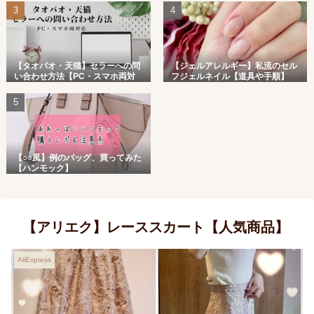
【タオバオ・天猫】セラーへの問
【ジェルアレルギー】私流のセル
い合わせ方法【PC・スマホ両対
フジェルネイル【道具や手順】
応】
【○○風】例のバッグ、買ってみた
【ハンモック】
【アリエク】レーススカート【人気商品】
AliExpress