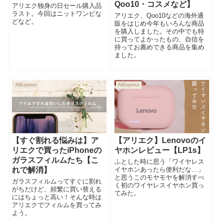
Qoo10・コスメなど】
アリエク独身の日セール購入品
ラスト。今回はニットワンピな
アリエク、Qoo10などの海外通
どなど。
販をはじめ今年もいろんな商品
を購入しました。その中でも特
に買ってよかったもの、自信を
持ってお薦めできる商品を集め
ました。
AliExpress
AliExpress
【すぐ割れる悩みは】ア
【アリエク】Lenovoのイ
リエクで買ったiPhoneの
ヤホンレビュー【LP1s】
ガラスフィルムたち【こ
ふとした時に思う「ワイヤレス
れで解消】
イヤホンあったら便利だな…」
と思うこのモヤモヤを解消すべ
ガラスフィルムってすぐに割れ
く初のワイヤレスイヤホン買っ
がちだけど、頻繁に買い替える
てみた。
にはちょっと高い！そんな時は
アリエクでフィルムを買ってみ
よう。