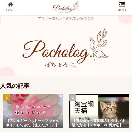
HOME
MENU
アラサーぽちょこのお買い物ブログ
人気の記事
【アレルギーでも】セルフジェル
【個人輸入・直接購入】タオバオ
ネイルしてみた【使えたジェル】
購入方法【スマホ・PC両対応】