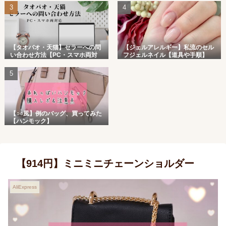
【タオバオ・天猫】セラーへの問
【ジェルアレルギー】私流のセル
い合わせ方法【PC・スマホ両対
フジェルネイル【道具や手順】
応】
【○○風】例のバッグ、買ってみた
【ハンモック】
【914円】ミニミニチェーンショルダー
AliExpress