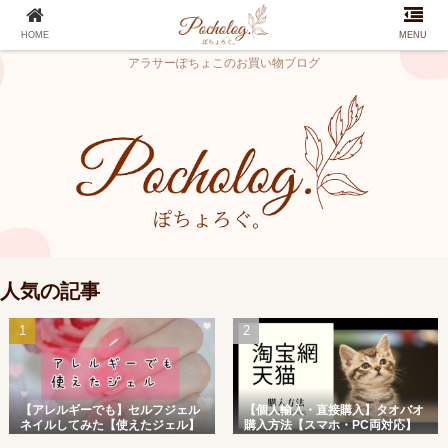
HOME
MENU
アラサーぽちょこのお買い物ブログ
人気の記事
【アレルギーでも】セルフジェル
【個人輸入・直接購入】タオバオ
ネイルしてみた【使えたジェル】
購入方法【スマホ・PC両対応】