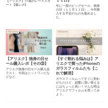
１１日】
【アリエク】○○風のレーススカ
ート【服レポ】
年に一度のビッグセール、独身
の日（１１月１１日）。今年購
入する予定のものを集めまし
た。
AliExpress
AliExpress
【アリエク】独身の日セ
【すぐ割れる悩みは】ア
ール購入レポ【その③】
リエクで買ったiPhoneの
ガラスフィルムたち【こ
アリエク独身の日セール購入品
ラスト。今回はニットワンピな
れで解消】
どなど。
ガラスフィルムってすぐに割れ
がちだけど、頻繁に買い替える
にはちょっと高い！そんな時は
アリエクでフィルムを買ってみ
よう。