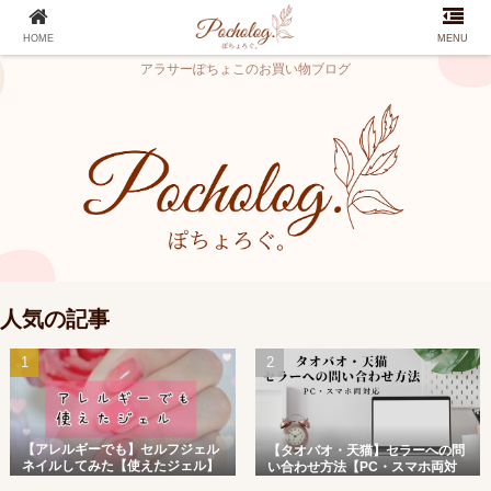
HOME
MENU
アラサーぽちょこのお買い物ブログ
人気の記事
【アレルギーでも】セルフジェル
【タオバオ・天猫】セラーへの問
ネイルしてみた【使えたジェル】
い合わせ方法【PC・スマホ両対
応】