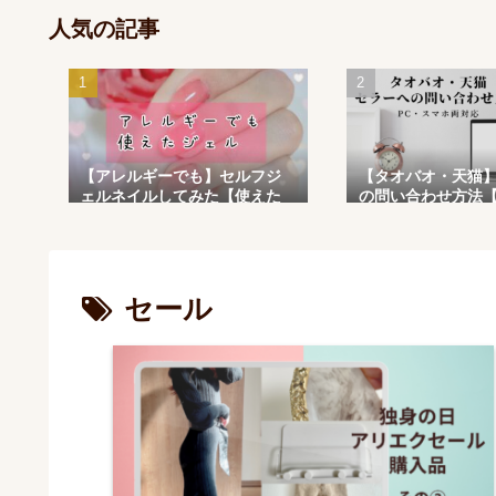
人気の記事
【アレルギーでも】セルフジ
【タオバオ・天猫
ェルネイルしてみた【使えた
の問い合わせ方法【
ジェル】
ホ両対応】
セール