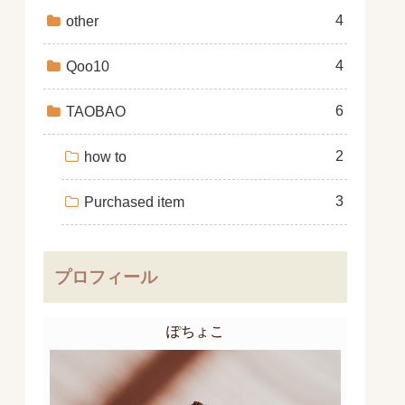
4
other
4
Qoo10
6
TAOBAO
2
how to
3
Purchased item
プロフィール
ぽちょこ