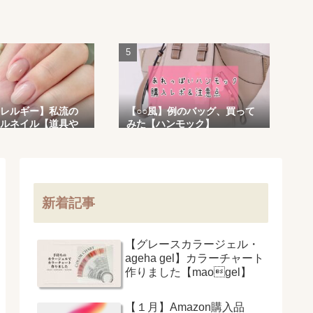
レルギー】私流の
【○○風】例のバッグ、買って
ルネイル【道具や
みた【ハンモック】
新着記事
【グレースカラージェル・
ageha gel】カラーチャート
作りました【maogel】
【１月】Amazon購入品