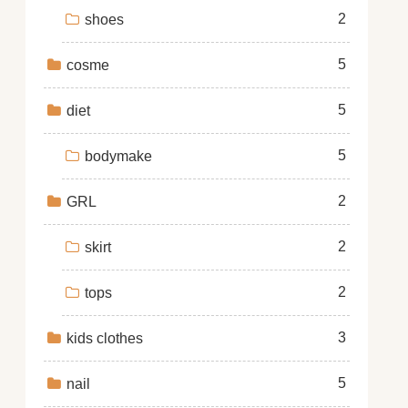
2
shoes
5
cosme
5
diet
5
bodymake
2
GRL
2
skirt
2
tops
3
kids clothes
5
nail