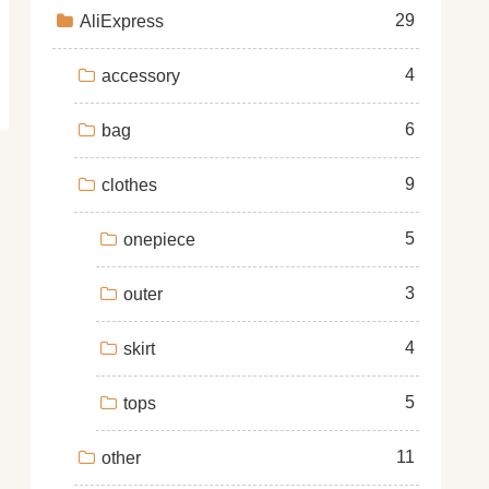
29
AliExpress
4
accessory
6
bag
9
clothes
5
onepiece
3
outer
4
skirt
5
tops
11
other