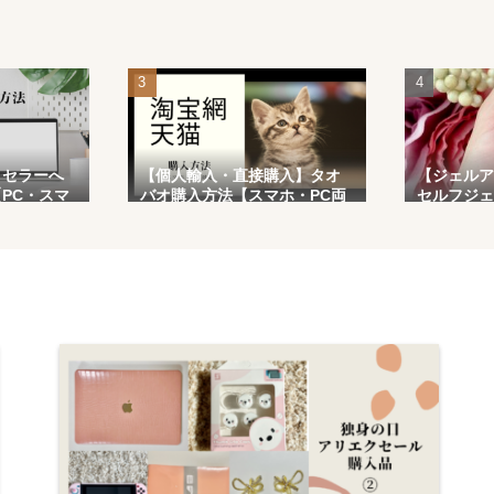
】セラーへ
【個人輸入・直接購入】タオ
【ジェルア
PC・スマ
バオ購入方法【スマホ・PC両
セルフジェ
対応】
手順】